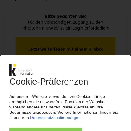
Bitte beachten Sie:
Für den vollständigen Zugang zu den
Inhalten im KIWeb ist ein Login erforderlich!
Jetzt weiterlesen mit einem KI Abo:
Ihr KI Zugang
jährlich kündbar
99€
ab
/Monat
Jetzt kostenlos testen
Bereits KI-Abonnent? Jetzt