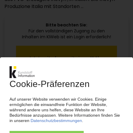
Produzione Italia mit Standorten ...
Bitte beachten Sie:
Für den vollständigen Zugang zu den
Inhalten im KIWeb ist ein Login erforderlich!
Jetzt weiterlesen mit einem KI Abo:
Ihr KI Zugang
jährlich kündbar
99€
ab
/Monat
Jetzt kostenlos testen