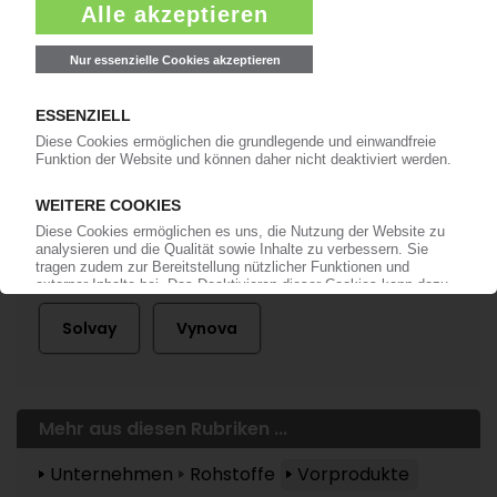
Bereits KI-Abonnent? Jetzt
anmelden!
Mehr zu ...
Esseco
Ineos
Inovyn
Solvay
Vynova
Mehr aus diesen Rubriken ...
Unternehmen
Rohstoffe
Vorprodukte