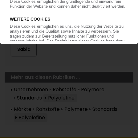
Mehr zu ...
Sabic
Mehr aus diesen Rubriken ...
Unternehmen
Rohstoffe
Polymere
Standards
Polyolefine
Märkte
Rohstoffe
Polymere
Standards
Polyolefine