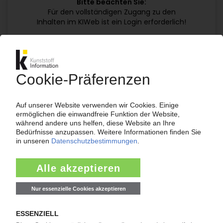
Bitte beachten Sie:
Für den vollständigen Zugang zu den
Inhalten im KIWeb ist ein Login erforderlich!
Jetzt weiterlesen mit einem KI Abo:
Ihr KI Zugang
jährlich kündbar
99€
ab
/Monat
Jetzt kostenlos testen
Bereits KI-Abonnent? Jetzt
anmelden!