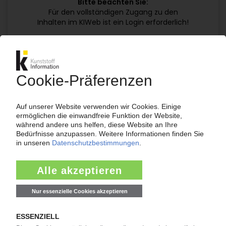
Bitte beachten Sie:
Für den vollständigen Zugang zu den
Inhalten im KIWeb ist ein Login erforderlich!
Jetzt weiterlesen mit einem KI Abo:
Ihr KI Zugang
jährlich kündbar
99€
ab
/Monat
Jetzt kostenlos testen
Bereits KI-Abonnent? Jetzt
anmelden!