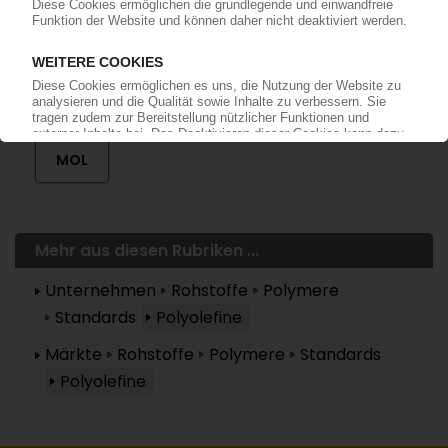
Mehr zu ...
MOL
Mehr aus diesen Rubriken ...
Unternehmen
Rohstoffe
Polymere
Standards
Polyolefine
Märkte
Rohstoffe
Polymere
Standards
Polyolefine