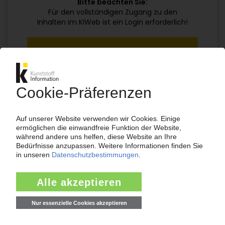
Bitte beachten Sie:
Für den vollständigen Zugang zu den
Inhalten im KIWeb ist ein Login erforderlich!
Jetzt weiterlesen mit einem KI Abo:
Ihr KI Zugang
jährlich kündbar
99€
ab
/Monat
Jetzt kostenlos testen
Bereits KI-Abonnent? Jetzt
anmelden!