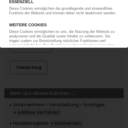
Mehr zu ...
dmp Solutions
Tobias Sorg
Mehr aus diesen Rubriken ...
Unternehmen
Verarbeitung
Sonstiges
Additive Verfahren
Handelsregister
Insolvenzen