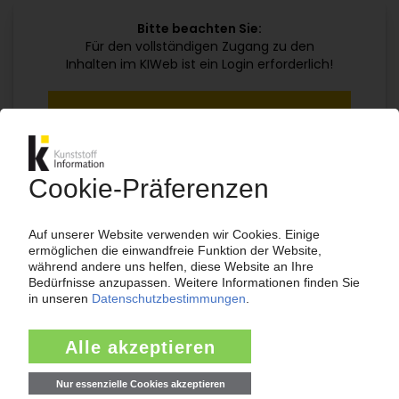
Bitte beachten Sie:
Für den vollständigen Zugang zu den
Inhalten im KIWeb ist ein Login erforderlich!
Jetzt weiterlesen mit einem KI Abo:
Ihr KI Zugang
jährlich kündbar
99€
ab
/Monat
Jetzt kostenlos testen
Bereits KI-Abonnent? Jetzt
anmelden!