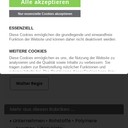
anmelden!
Mehr zu ...
Assorimap
Walter Regis
Mehr aus diesen Rubriken ...
Unternehmen
Rohstoffe
Polymere