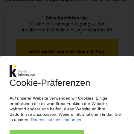
Bitte beachten Sie:
Für den vollständigen Zugang zu den
Inhalten im KIWeb ist ein Login erforderlich!
Jetzt weiterlesen mit einem KI Abo:
Ihr KI Zugang
jährlich kündbar
99€
ab
/Monat
Jetzt kostenlos testen
Bereits KI-Abonnent? Jetzt