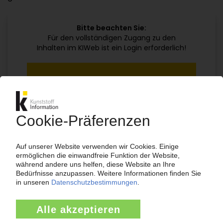
Bitte beachten Sie:
Für den vollständigen Zugang zu den
Inhalten im KIWeb ist ein Login erforderlich!
Jetzt weiterlesen mit einem KI Abo:
Ihr KI Zugang
jährlich kündbar
99€
ab
/Monat
Jetzt kostenlos testen
Bereits KI-Abonnent? Jetzt