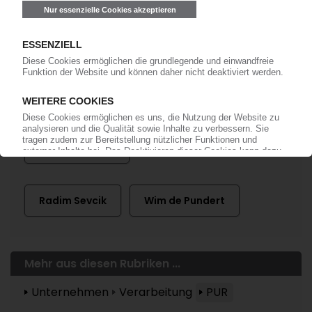
anmelden!
Mehr zu ...
Knaus Tabbert
Radim Sevcik
Wim de Pundert
Mehr aus diesen Rubriken ...
Unternehmen
Verarbeitung
PUR