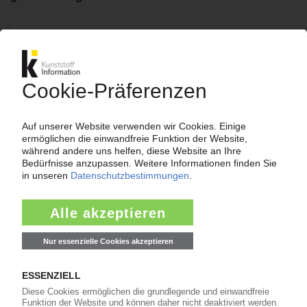
Bitte beachten Sie:
Für den vollständigen Zugang zu den
Inhalten im KIWeb ist ein Login erforderlich!
Jetzt weiterlesen mit einem KI Abo:
Ihr KI Zugang
jährlich kündbar
99€
ab
/Monat
Jetzt kostenlos testen
Bereits KI-Abonnent? Jetzt