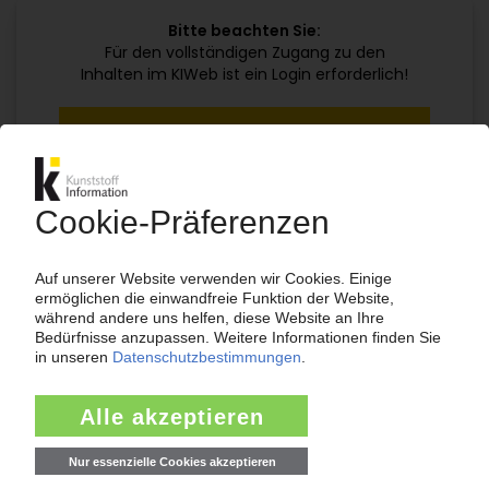
Bitte beachten Sie:
Für den vollständigen Zugang zu den
Inhalten im KIWeb ist ein Login erforderlich!
Jetzt weiterlesen mit einem KI Abo:
Ihr KI Zugang
jährlich kündbar
99€
ab
/Monat
Jetzt kostenlos testen
Bereits KI-Abonnent? Jetzt
anmelden!