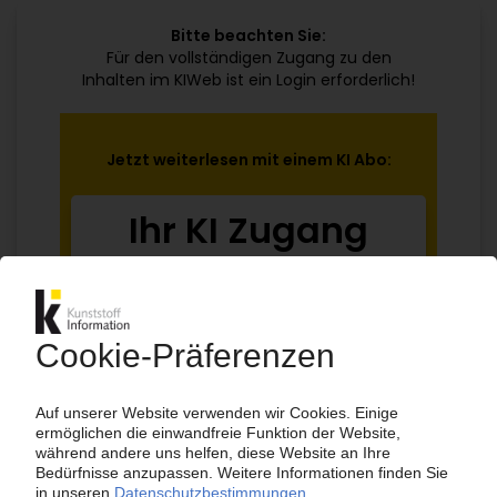
Bitte beachten Sie:
Für den vollständigen Zugang zu den
Inhalten im KIWeb ist ein Login erforderlich!
Jetzt weiterlesen mit einem KI Abo:
Ihr KI Zugang
jährlich kündbar
99€
ab
/Monat
Jetzt kostenlos testen
Bereits KI-Abonnent? Jetzt
anmelden!