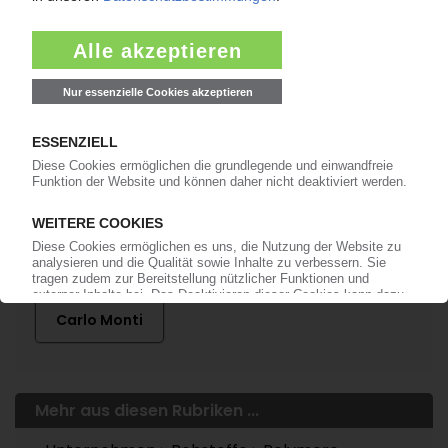
Mehr zu ...
Febo
Guberti
Kem One
LyondellBasell
Versalis
Carlo Monti
Mehr aus diesen Rubriken ...