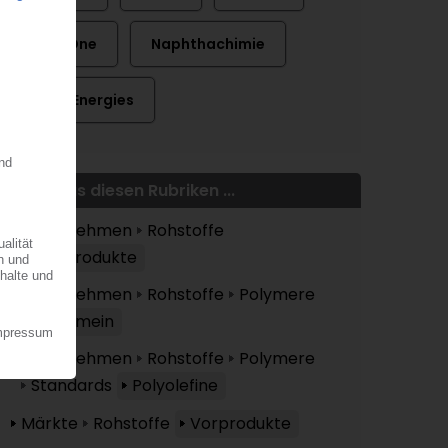
Kem One
Naphthachimie
TotalEnergies
Mehr aus diesen Rubriken ...
Unternehmen
Rohstoffe
Vorprodukte
Unternehmen
Rohstoffe
Polymere
Allgemein
Unternehmen
Rohstoffe
Polymere
Standards
Polyolefine
Märkte
Rohstoffe
Vorprodukte