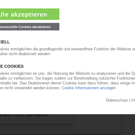
 beachten Sie:
zu den Inhalten im KIWeb ist ein Login
rforderlich!
esen mit einem KI Abo:
KI Zugang
lich kündbar
9€
/Monat
kostenlos testen
onnent? Jetzt anmelden!