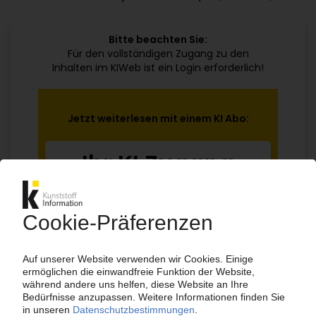
Bitte beachten Sie:
Für den vollständigen Zugang zu den
Inhalten im KIWeb ist ein Login erforderlich!
Jetzt weiterlesen mit einem KI Abo:
Ihr KI Zugang
jährlich kündbar
99€
ab
/Monat
Jetzt kostenlos testen
Bereits KI-Abonnent? Jetzt