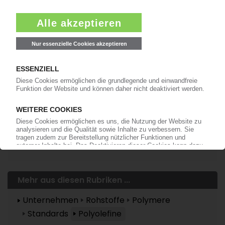
anmelden!
Mehr zu ...
Biofibre
LyondellBasell
Naftex
Neste Oil
Mehr aus diesen Rubriken ...
Unternehmen
Rohstoffe
Polymere
Standards
Polyolefine