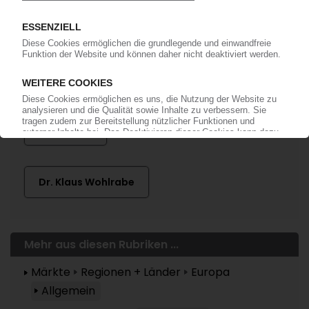
Mehr zu ...
ifo Institut
Dr. Klaus Wohlrabe
Mehr aus diesen Rubriken ...
Märkte
Regionen + Länder
Europa
Allgemein