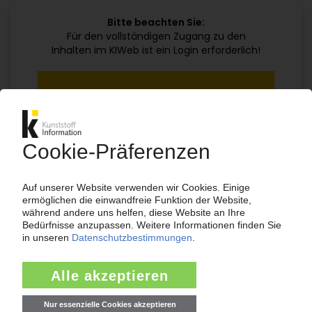
Bitte beachten Sie:
Für den vollständigen Zugang zu den
Inhalten im KIWeb ist ein Login erforderlich!
Jetzt weiterlesen mit einem KI Abo:
Ihr KI Zugang
jährlich kündbar
99€
ab
/Monat
Jetzt kostenlos testen
Bereits KI-Abonnent? Jetzt
anmelden!