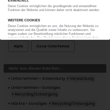
Mehr zu ...
Alpla
Coca-Cola Femsa
Mehr aus diesen Rubriken ...
Unternehmen
Anwendung
Verpackung
Unternehmen
Sonstiges
Recycling/Entsorgung
Märkte
Sonstiges
Recycling/Entsorgung