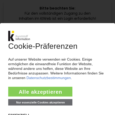
Bitte beachten Sie:
Für den vollständigen Zugang zu den
Inhalten im KIWeb ist ein Login erforderlich!
Jetzt weiterlesen mit einem KI Abo:
Ihr KI Zugang
jährlich kündbar
99€
ab
/Monat
Jetzt kostenlos testen
Bereits KI-Abonnent? Jetzt
anmelden!