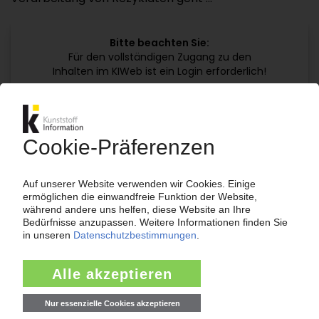
Bitte beachten Sie:
Für den vollständigen Zugang zu den
Inhalten im KIWeb ist ein Login erforderlich!
Jetzt weiterlesen mit einem KI Abo:
Ihr KI Zugang
jährlich kündbar
99€
ab
/Monat
Jetzt kostenlos testen
Bereits KI-Abonnent? Jetzt