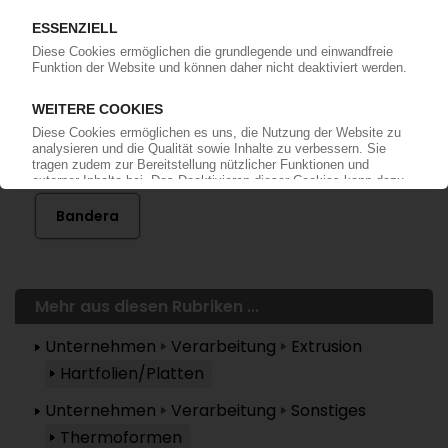
anmelden!
Mehr zu ...
Bandera
Mehr aus diesen Rubriken ...
Unternehmen
Verarbeitung
Extrusion
Hartfolien/Platten
Unternehmen
Verarbeitung
Sonstiges
Thermoformen