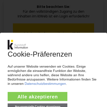
Bitte beachten Sie:
Für den vollständigen Zugang zu den
Inhalten im KIWeb ist ein Login erforderlich!
Jetzt weiterlesen mit einem KI Abo:
Ihr KI Zugang
jährlich kündbar
99€
ab
/Monat
Jetzt kostenlos testen
Bereits KI-Abonnent? Jetzt
anmelden!