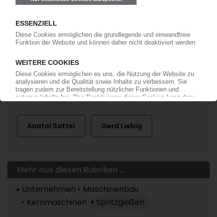
Mehr zu ...
Sumitomo SHI Demag Plastics Machinery
Anatol Sattel
Gerd Liebig
Mehr aus diesen Rubriken ...
Unternehmen
Maschinenbau
Kernmaschinen
Spritzgießen