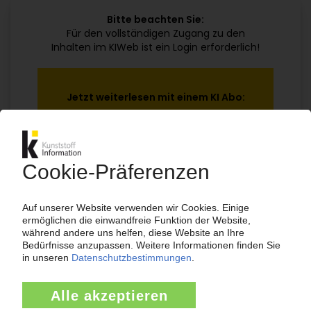
Bitte beachten Sie:
Für den vollständigen Zugang zu den
Inhalten im KIWeb ist ein Login erforderlich!
Jetzt weiterlesen mit einem KI Abo:
Ihr KI Zugang
jährlich kündbar
99€
ab
/Monat
Jetzt kostenlos testen
Bereits KI-Abonnent? Jetzt
anmelden!