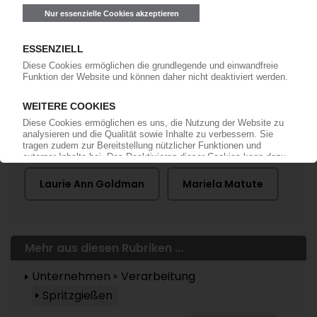
Mehr zu ...
Tupperware
Laurie Ann Goldman
Mariela Matute
Mehr aus diesen Rubriken ...
Unternehmen
Verarbeitung
Spritzgießen