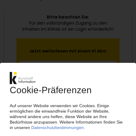
Bitte beachten Sie:
Für den vollständigen Zugang zu den
Inhalten im KIWeb ist ein Login erforderlich!
Jetzt weiterlesen mit einem KI Abo:
Ihr KI Zugang
jährlich kündbar
99€
ab
/Monat
Jetzt kostenlos testen
Bereits KI-Abonnent? Jetzt