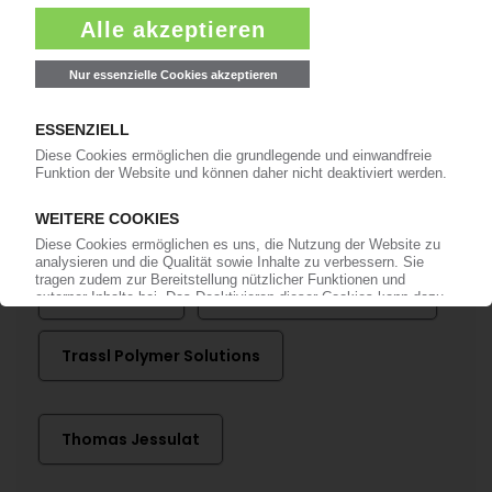
anmelden!
Mehr zu ...
Certina
Certina Packaging Group
ElringKlinger
HK Cosmetic Packaging
Trassl Polymer Solutions
Thomas Jessulat