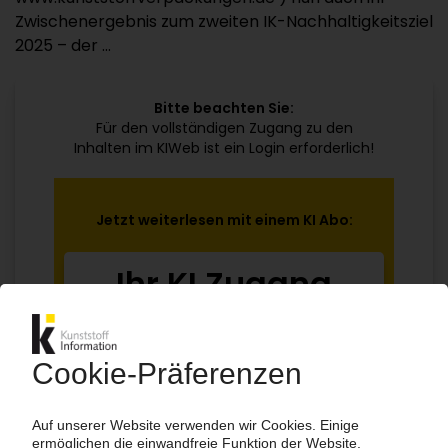
Zwischenergebnis zum zweiten IK-Nachhaltigkeitsziel
2025 – der ...
Bitte beachten Sie:
Für den vollständigen Zugang zu den
Inhalten im KIWeb ist ein Login erforderlich!
Jetzt weiterlesen mit einem KI Abo:
Ihr KI Zugang
jährlich kündbar
99€
ab
/Monat
Jetzt kostenlos testen