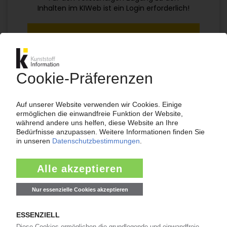
Inhalten im KIWeb ist ein Login erforderlich!
Jetzt weiterlesen mit einem KI Abo:
Ihr KI Zugang
jährlich kündbar
99€
ab
/Monat
Jetzt kostenlos testen
Bereits KI-Abonnent? Jetzt
anmelden!