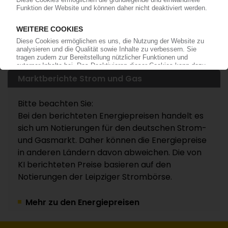
Mehr aus diesen Rubriken ...
Märkte
Sonstiges
Energie
Marktberichte Strom und Gas
Bitte beachten Sie:
Bei den berichteten Energiepreisen handelt es
sich um Notierungen für den deutschen Strom-
und Gasmarkt. Daher können die Energiepreise
in anderen Ländern davon abweichen. Die von
KI berichteten Preise basieren auf den
Notierungen der Leipziger Strombörse.
Mehr zu den Energiepreisen