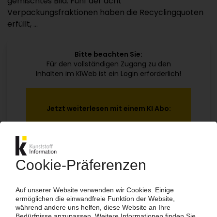
gemischtes Bild: Fünf der acht
Verpackungsfraktionen haben die Recyclingquoten
erfüllt, ...
Bitte beachten Sie:
Für den vollständigen Zugang zu den
Inhalten im KIWeb ist ein Login erforderlich!
Jetzt weiterlesen mit einem KI Abo:
Ihr KI Zugang
jährlich kündbar
99€
ab
/Monat
Jetzt kostenlos testen