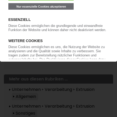
anmelden!
Mehr zu ...
Hoffmann Neopac
Mehr aus diesen Rubriken ...
Unternehmen
Verarbeitung
Extrusion
Allgemein
Unternehmen
Verarbeitung
Extrusion
Sonstiges