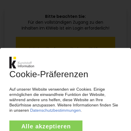
Bitte beachten Sie:
Für den vollständigen Zugang zu den
Inhalten im KIWeb ist ein Login erforderlich!
Jetzt weiterlesen mit einem KI Abo:
Ihr KI Zugang
jährlich kündbar
99€
ab
/Monat
Jetzt kostenlos testen
Bereits KI-Abonnent? Jetzt