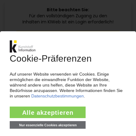
Bitte beachten Sie:
Für den vollständigen Zugang zu den
Inhalten im KIWeb ist ein Login erforderlich!
Jetzt weiterlesen mit einem KI Abo:
Ihr KI Zugang
jährlich kündbar
99€
ab
/Monat
Jetzt kostenlos testen
Bereits KI-Abonnent? Jetzt
anmelden!