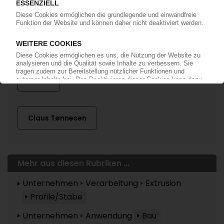
Mehr zu ...
Primo
Claus Tønnesen
Mehr aus diesen Rubriken ...
Unternehmen
Verarbeitung
Extrusion
Profile/Stäbe
Unternehmen
Anwendung
Bau