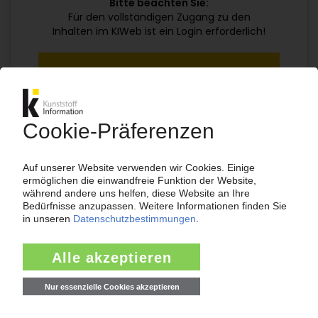
Bitte beachten Sie:
Für den vollständigen Zugang zu den
Inhalten im KIWeb ist ein Login erforderlich!
Jetzt weiterlesen mit einem KI Abo:
Ihr KI Zugang
jährlich kündbar
99€
ab
/Monat
Jetzt kostenlos testen
Bereits KI-Abonnent? Jetzt
anmelden!