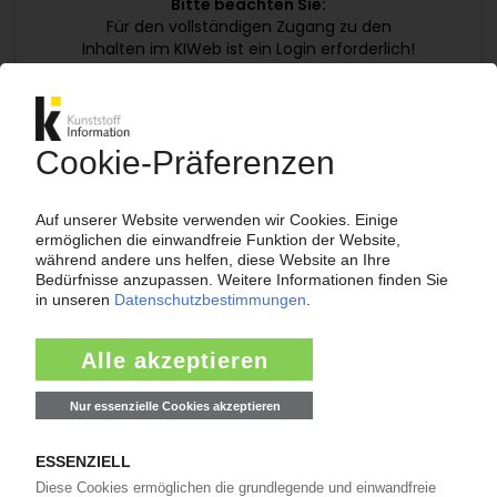
Bitte beachten Sie:
Für den vollständigen Zugang zu den
Inhalten im KIWeb ist ein Login erforderlich!
Jetzt weiterlesen mit einem KI Abo:
Ihr KI Zugang
jährlich kündbar
99€
ab
/Monat
Jetzt kostenlos testen
Bereits KI-Abonnent? Jetzt
anmelden!