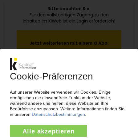
Bitte beachten Sie:
Für den vollständigen Zugang zu den
Inhalten im KIWeb ist ein Login erforderlich!
Jetzt weiterlesen mit einem KI Abo:
Ihr KI Zugang
jährlich kündbar
99€
ab
/Monat
Jetzt kostenlos testen
Bereits KI-Abonnent? Jetzt
anmelden!