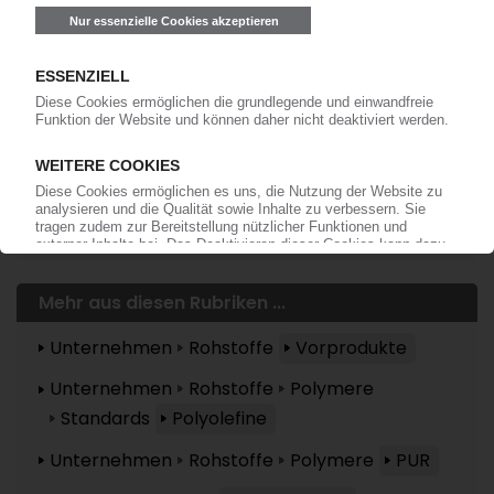
Mehr zu ...
Eserman
Repsol
Mehr aus diesen Rubriken ...
Unternehmen
Rohstoffe
Vorprodukte
Unternehmen
Rohstoffe
Polymere
Standards
Polyolefine
Unternehmen
Rohstoffe
Polymere
PUR