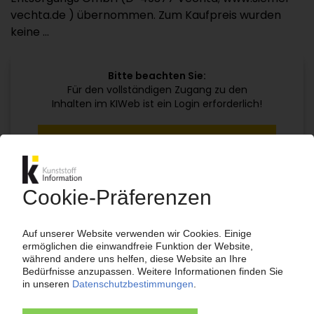
vechta.de ) übernommen. Zum Kaufpreis wurden
keine ...
Bitte beachten Sie:
Für den vollständigen Zugang zu den
Inhalten im KIWeb ist ein Login erforderlich!
Jetzt weiterlesen mit einem KI Abo:
Ihr KI Zugang
jährlich kündbar
99€
ab
/Monat
Jetzt kostenlos testen