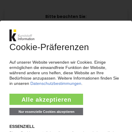
Bitte beachten Sie:
Für den vollständigen Zugang zu den
Inhalten im KIWeb ist ein Login erforderlich!
Jetzt weiterlesen mit einem KI Abo:
Ihr KI Zugang
jährlich kündbar
99€
ab
/Monat
Jetzt kostenlos testen
Bereits KI-Abonnent? Jetzt