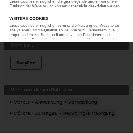
anmelden!
Mehr zu ...
RecyPac
Mehr aus diesen Rubriken ...
Märkte
Anwendung
Verpackung
Märkte
Sonstiges
Recycling/Entsorgung