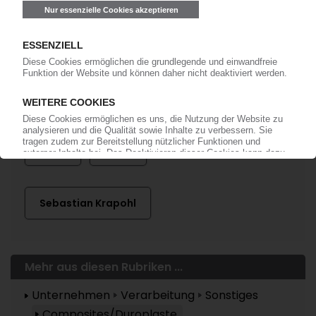
anmelden!
Mehr zu ...
Görg
Pluta
Sebastian Krapohl
Mehr aus diesen Rubriken ...
Unternehmen
Verarbeitung
Sonstiges
Composites/Duroplaste