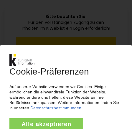
Bitte beachten Sie:
Für den vollständigen Zugang zu den
Inhalten im KIWeb ist ein Login erforderlich!
Jetzt weiterlesen mit einem KI Abo:
Ihr KI Zugang
jährlich kündbar
99€
ab
/Monat
Jetzt kostenlos testen
Bereits KI-Abonnent? Jetzt