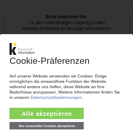
Bitte beachten Sie:
Für den vollständigen Zugang zu den
Inhalten im KIWeb ist ein Login erforderlich!
Jetzt weiterlesen mit einem KI Abo:
Ihr KI Zugang
jährlich kündbar
99€
ab
/Monat
Jetzt kostenlos testen
Bereits KI-Abonnent? Jetzt