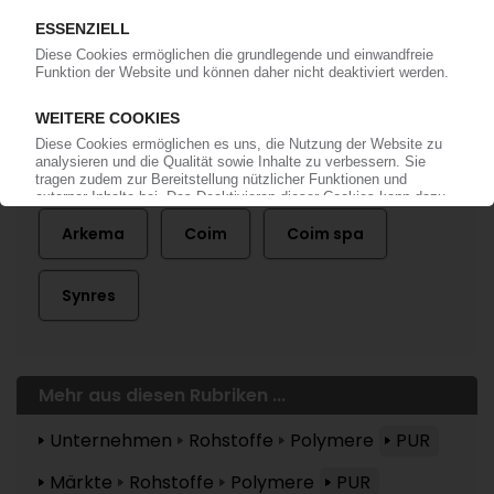
anmelden!
Mehr zu ...
Arkema
Coim
Coim spa
Synres
Mehr aus diesen Rubriken ...
Unternehmen
Rohstoffe
Polymere
PUR
Märkte
Rohstoffe
Polymere
PUR