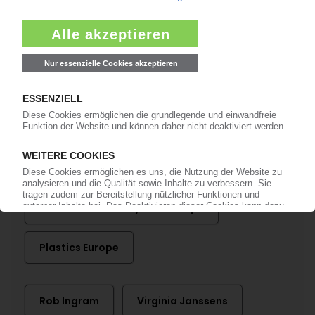
Jetzt kostenlos testen
Bereits KI-Abonnent? Jetzt
anmelden!
Mehr zu ...
Ineos Olefins & Polymers Europe
Plastics Europe
Rob Ingram
Virginia Janssens