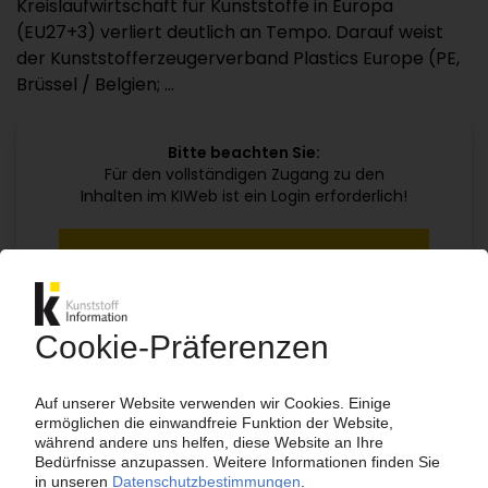
Kreislaufwirtschaft für Kunststoffe in Europa
(EU27+3) verliert deutlich an Tempo. Darauf weist
der Kunststofferzeugerverband Plastics Europe (PE,
Brüssel / Belgien; ...
Bitte beachten Sie:
Für den vollständigen Zugang zu den
Inhalten im KIWeb ist ein Login erforderlich!
Jetzt weiterlesen mit einem KI Abo:
Ihr KI Zugang
jährlich kündbar
99€
ab
/Monat