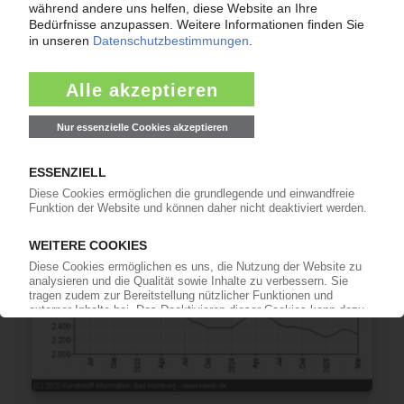
POLYMERPREISE
PUR Juni 2025: Fester fixiertes Benzol kann den
Abwärtstrend nicht bremsen / Aggressive
Importe treffen vor allem TDI / Nachfrage
könnte sich zu Beginn der Ferienzeit noch
verschlechtern
18.06.2025