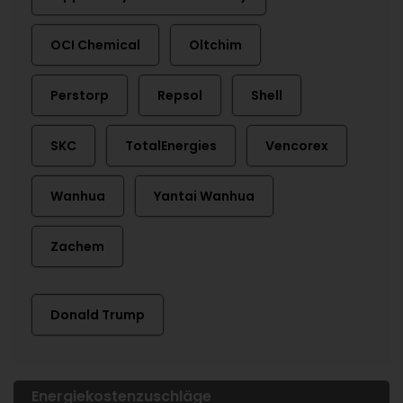
OCI Chemical
Oltchim
Perstorp
Repsol
Shell
SKC
TotalEnergies
Vencorex
Wanhua
Yantai Wanhua
Zachem
Donald Trump
Energiekostenzuschläge