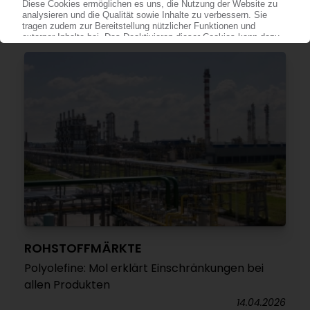
Dow und Aramco wahrscheinlich
20.04.2026
ROHSTOFFMÄRKTE
Polyolefine: Mol erklärt Einschränkungen bei
allen Produkten
14.04.2026