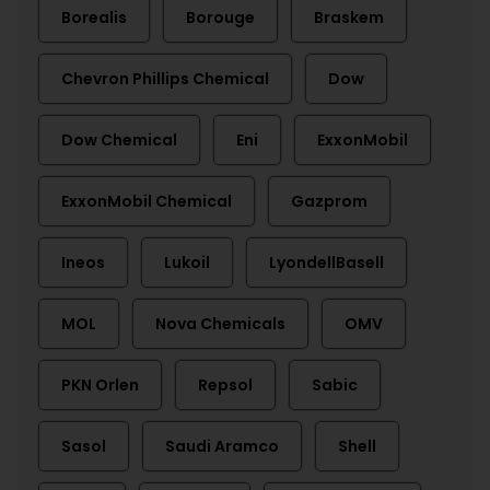
Borealis
Borouge
Braskem
Chevron Phillips Chemical
Dow
Dow Chemical
Eni
ExxonMobil
ExxonMobil Chemical
Gazprom
Ineos
Lukoil
LyondellBasell
MOL
Nova Chemicals
OMV
PKN Orlen
Repsol
Sabic
Sasol
Saudi Aramco
Shell