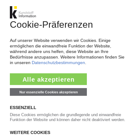
SABIC
Force Majeure auf PE-LD aus Wilton aufgehoben
08.05.2026
SADARA
Produktion in Al Jubail abgeschaltet / TDI-
Mengen fehlen in Europa / Verluste für Eigner