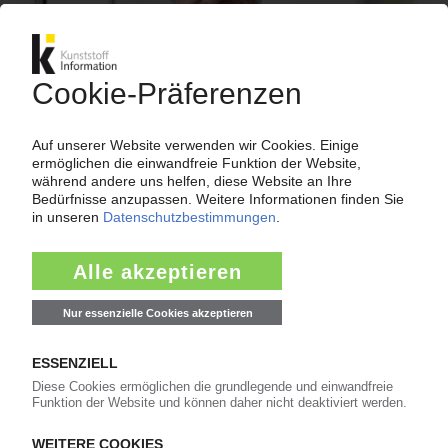
VDMA
Kunststoffmaschinenbau: Drastischer Einbruch
beim Auftragseingang 2023 / Ulrich
Reifenhäuser als Verbandsvorsitzender
bestätigt
14.06.2024