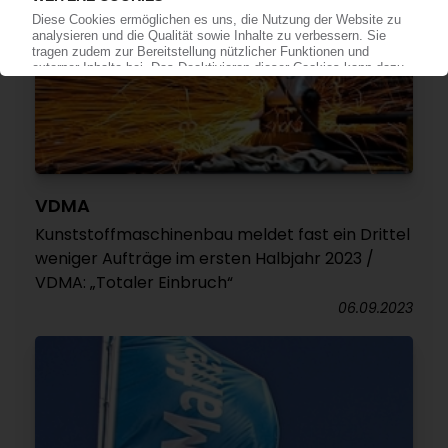
VDMA
Kunststoffmaschinenbau meldet fast ein Drittel
weniger Aufträge im ersten Halbjahr 2023 /
VDMA: „Totaler Einbruch“
06.09.2023