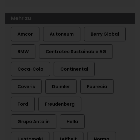
Mehr zu
Amcor
Autoneum
Berry Global
BMW
Centrotec Sustainable AG
Coca-Cola
Continental
Coveris
Daimler
Faurecia
Ford
Freudenberg
Grupo Antolin
Hella
Huhtamaki
Leifheit
Norma