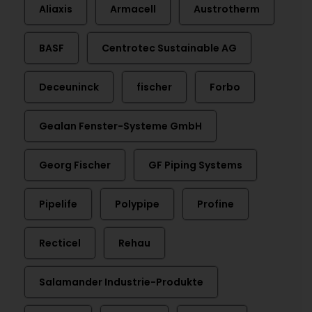
Aliaxis
Armacell
Austrotherm
BASF
Centrotec Sustainable AG
Deceuninck
fischer
Forbo
Gealan Fenster-Systeme GmbH
Georg Fischer
GF Piping Systems
Pipelife
Polypipe
Profine
Recticel
Rehau
Salamander Industrie-Produkte