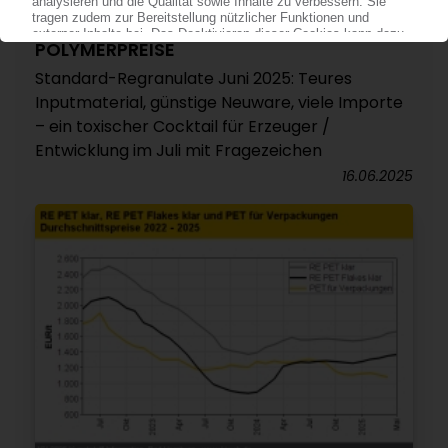
POLYMERPREISE
Standard-Regranulate Juni 2025: Teures
Inputmaterial, günstige Neuware, viele Importe
– ein toxischer Cocktail für Erzeuger /
Entwicklung im Juli mit Fragezeichen
16.06.2025