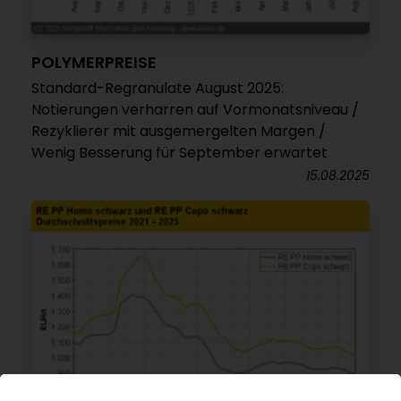
POLYMERPREISE
Standard-Regranulate August 2025:
Notierungen verharren auf Vormonatsniveau /
Rezyklierer mit ausgemergelten Margen /
Wenig Besserung für September erwartet
15.08.2025