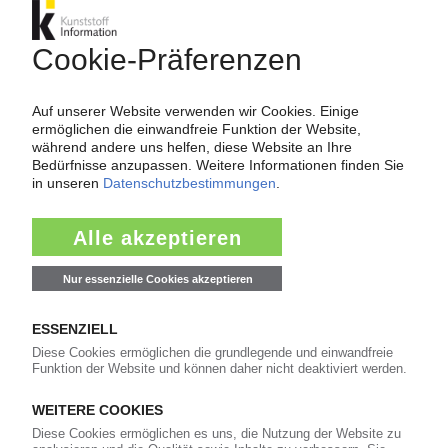
POLYMERPREISE
Standard-Regranulate Juli 2025: Fast überall
Produktionsdrosselungen aufgrund mauer
Nachfrage / Offspec-Material drückt zusätzlich
auf Notierungen
17.07.2025