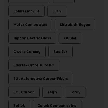
Johns Manville
Jushi
Metyx Composites
Mitsubishi Rayon
Nippon Electric Glass
OCSiAl
Owens Corning
Saertex
Saertex GmbH & Co KG
SGL Automotive Carbon Fibers
SGL Carbon
Teijin
Toray
Zoltek
Zoltek Companies Inc