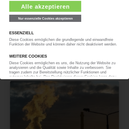
KUNSTSTOFFMASCHINENBAU
VDMA-Jahrestagung: Anteil der Europäer am
Weltmarkt sinkt / Auftragseingang der
deutschen Maschinenbauer auch 2026 bislang
weiter rückläufig
22.06.2026