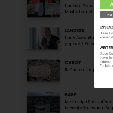
Nächste Generation übe
Masterbatchhersteller /
LANXESS
Nach Ausweitung der Ve
geplant / Kürzere Arbeit
CABOT
Rußhersteller plant Pr
BASF
Kurzfristige Rohstoffver
Kunststoffrelevante Se