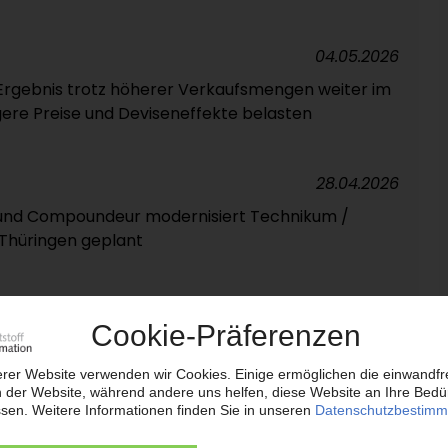
04.05.2026
Ergebnis trotz höherer Verkaufsmengen weiter im
ere Preise und Deviseneffekte belasten
28.04.2026
und Compoundeur modernisiert Tech­ni­kum /
 Thüringen geplant
21.04.2026
in Polen / Inbetriebnahme im zweiten Quartal
27.03.2026
STICS