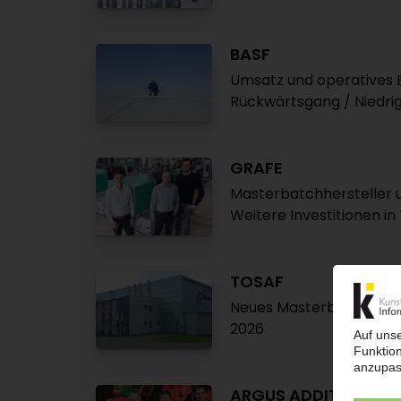
BASF
Umsatz und operatives 
Rückwärtsgang / Niedrig
GRAFE
Masterbatchhersteller 
Weitere Investitionen in
TOSAF
Neues Masterbatchwerk 
2026
ARGUS ADDITIVE PLA