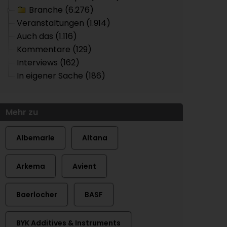
Branche (6.276)
Veranstaltungen (1.914)
Auch das (1.116)
Kommentare (129)
Interviews (162)
In eigener Sache (186)
Mehr zu
Albemarle
Altana
Arkema
Avient
Baerlocher
BASF
BYK Additives & Instruments