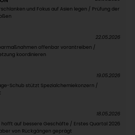
BON
rschlanken und Fokus auf Asien legen / Prüfung der
toßen
22.05.2026
armaßnahmen offenbar vorantreiben /
etzung koordinieren
19.05.2026
age-Schub stützt Spezialchemiekonzern /
t
18.05.2026
 hofft auf bessere Geschäfte / Erstes Quartal 2026
 aber von Rückgängen geprägt