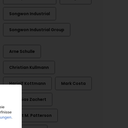
Songwon Industrial
Songwon Industrial Group
Arne Schulle
Christian Kullmann
Hariolf Kottmann
Mark Costa
Matthias Zachert
Robert M. Patterson