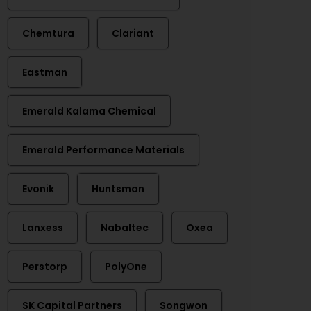
Chemtura
Clariant
Eastman
Emerald Kalama Chemical
Emerald Performance Materials
Evonik
Huntsman
Lanxess
Nabaltec
Oxea
Perstorp
PolyOne
SK Capital Partners
Songwon