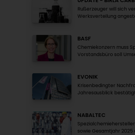
UPDATE - BIRLA CAR
Rußerzeuger will sich ve
Werksverteilung anges
BASF
Chemiekonzern muss Sp
Vorstandsbüro soll Ums
EVONIK
Krisenbedingter Nachfr
Jahresausblick bestätig
NABALTEC
Spezialchemiehersteller
sowie Gesamtjahr 2025