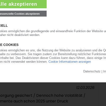
rnimmt beim Additiv- und
 Ausbau in Büren
20.03.2026
rluste: Abbau von weiteren 550 Arbeitsplätzen
szeit soll Kosten senken
17.03.2026
eiserhöhungen und Zuschläge
12.03.2026
sorgung gesichert / Dennoch hohe Volatilität /
gmente auch schon 2025 unter Druck