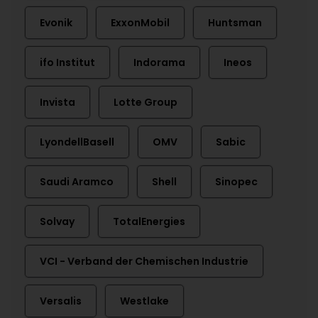
Evonik
ExxonMobil
Huntsman
ifo Institut
Indorama
Ineos
Invista
Lotte Group
LyondellBasell
OMV
Sabic
Saudi Aramco
Shell
Sinopec
Solvay
TotalEnergies
VCI - Verband der Chemischen Industrie
Versalis
Westlake