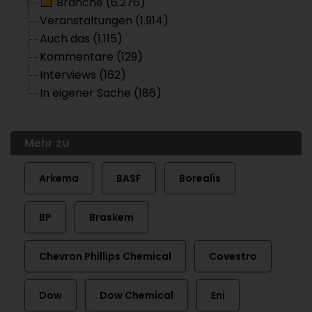
Branche (6.276)
Veranstaltungen (1.914)
Auch das (1.115)
Kommentare (129)
Interviews (162)
In eigener Sache (186)
Mehr zu
Arkema
BASF
Borealis
BP
Braskem
Chevron Phillips Chemical
Covestro
Dow
Dow Chemical
Eni