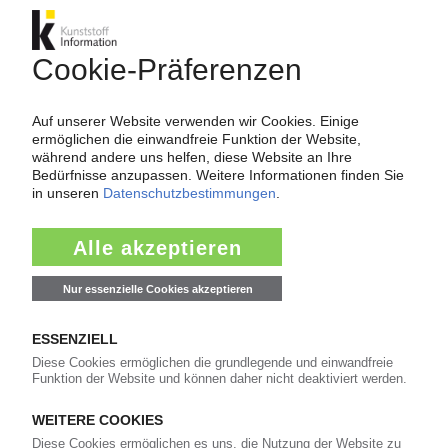
PUR
Polyether-Polyole: EU initiiert Anti-Dumping-
Verfahren auf Importe aus China
02.07.2026
COVESTRO