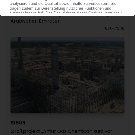
Deutlicher Ausbau der MDI-Produktion geplant
/ Neue Linien in Shanghai und den Vereinigten
Arabischen Emiraten
01.07.2026
SIBUR
Großprojekt „Amur Gas Chemical“ kurz vor