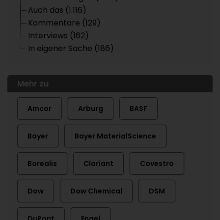
Auch das (1.116)
Kommentare (129)
Interviews (162)
In eigener Sache (186)
Mehr zu
Amcor
Arburg
BASF
Bayer
Bayer MaterialScience
Borealis
Clariant
Covestro
Dow
Dow Chemical
DSM
DuPont
Engel