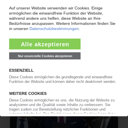
SABIC
Saudischer Petrochemiekonzern mit
Milliardenverlust / CEO sieht noch keine
negativen Effekte durch Iran-Krieg
09.03.2026