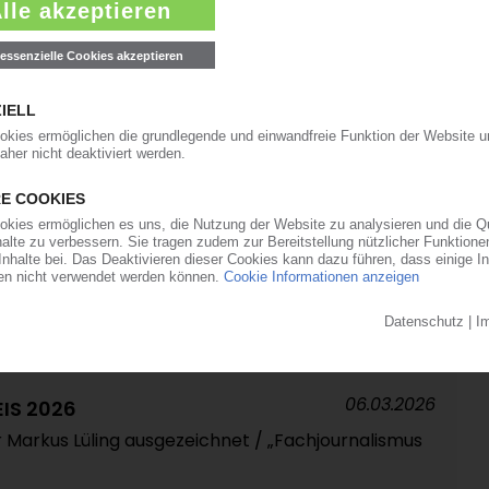
dakteurin von Plastics Information Europe
27.03.2026
STICS
rnimmt beim Additiv- und
 Ausbau in Büren
09.03.2026
onzern mit Milliardenverlust / CEO sieht noch
 durch Iran-Krieg
06.03.2026
IS 2026
 Markus Lüling ausgezeichnet / „Fachjournalismus