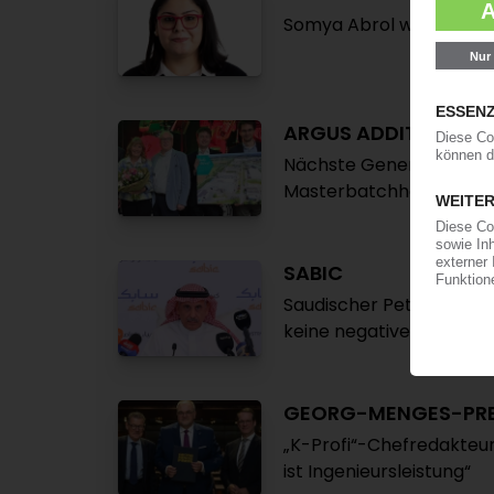
Somya Abrol wird Chefre
ARGUS ADDITIVE PLA
Nächste Generation übe
Masterbatchhersteller /
SABIC
Saudischer Petrochemiek
keine negativen Effekte
GEORG-MENGES-PRE
„K-Profi“-Chefredakteur
ist Ingenieursleistung“