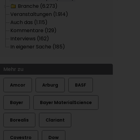
Branche (6.273)
Veranstaltungen (1.914)
Auch das (1.115)
Kommentare (129)
Interviews (162)
In eigener Sache (185)
Mehr zu
Amcor
Arburg
BASF
Bayer
Bayer MaterialScience
Borealis
Clariant
Covestro
Dow