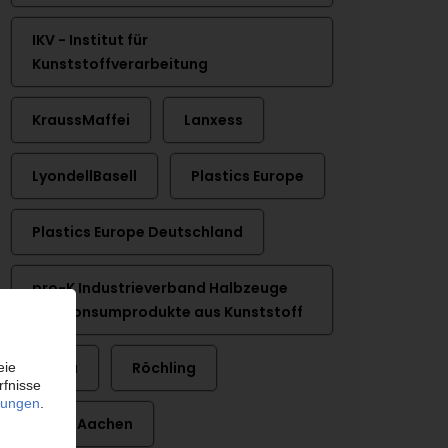
IKV - Institut für
Kunststoffverarbeitung
KraussMaffei
Lanxess
LyondellBasell
Plastics Europe
Plastics Europe Deutschland
pro-K Industrieverband Halbzeuge
und Konsumprodukte aus Kunststoff
Rehau
Röchling
RWTH Aachen