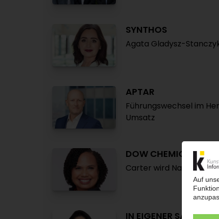
SYNTHOS
Agata Gladysz-Stanczyk
APTAR
Führungswechsel im He
Umsatz
DOW CHEMICAL
Carter wird Nachfolgerin
IN EIGENER SACHE