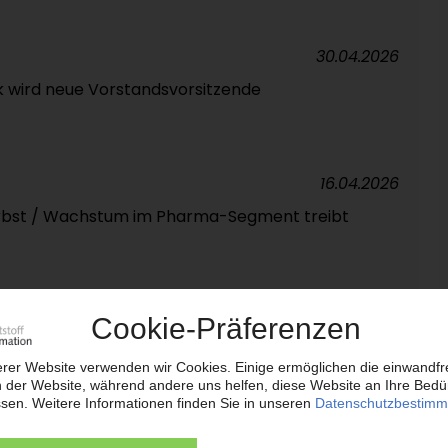
30.04.2026
 wird neue Vorstandsvorsitzende
16.04.2026
rbst / Wachstum im Pharma-Segment treibt
15.04.2026
 von CEO Fitterling
02.04.2026