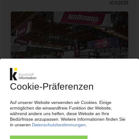
10.11.2023
WITTMANN
Spritzgießmaschinenbauer erwartet Plus beim
Umsatz / Aussichten für 2024 aber mau /
Werksneubau in Ungarn
20.10.2023