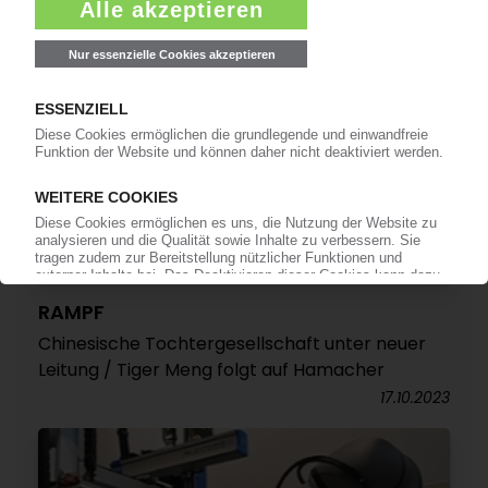
RAMPF
Chinesische Tochtergesellschaft unter neuer
Leitung / Tiger Meng folgt auf Hamacher
17.10.2023