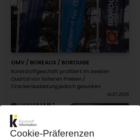
OMV / BOREALIS / BOROUGE
Kunststoffgeschäft profitiert im zweiten
Quartal von höheren Preisen /
Crackerauslastung jedoch gesunken
14.07.2026