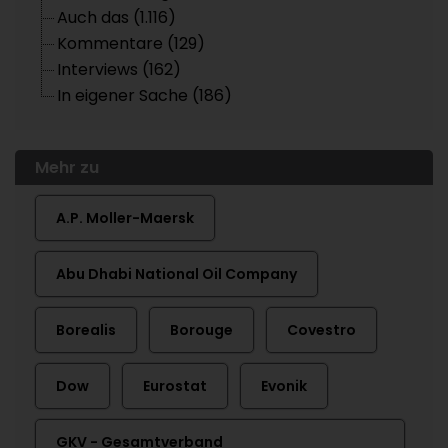
Auch das (1.116)
Kommentare (129)
Interviews (162)
In eigener Sache (186)
Mehr zu
A.P. Moller-Maersk
Abu Dhabi National Oil Company
Borealis
Borouge
Covestro
Dow
Eurostat
Evonik
GKV - Gesamtverband