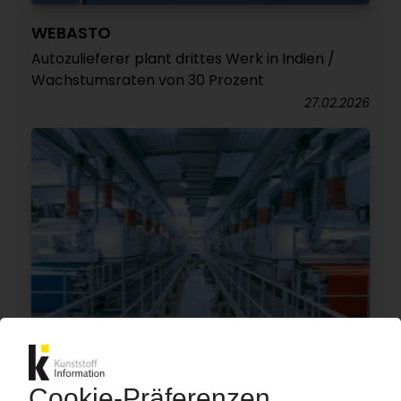
WEBASTO
Autozulieferer plant drittes Werk in Indien /
Wachstumsraten von 30 Prozent
27.02.2026
ORAFOL