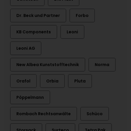
Dr. Beck und Partner
Forbo
KB Components
Leoni
Leoni AG
New Albea Kunststofftechnik
Norma
Orafol
Orbia
Pluta
Pöppelmann
Rombach Rechtsanwälte
Schüco
Storsack
Surteco
Tetra Pak