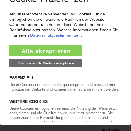
Spezialfolienhersteller investiert massiv in den
Stammsitz in Oranienburg
11.02.2026
POLYTEC
Autozulieferer kauft Composites-Geschäft vom
Folienhersteller Profol
19.01.2026