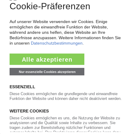
Modulsparte stemmt sich gegen den
Umsatzrückgang / Beleuchtungseinheit soll mit
Hyundai Mobis wachsen
08.04.2026
INSOLVENZEN
Eröffnung Eigenverwaltung: Durotherm
Kunststoffverarbeitung GmbH