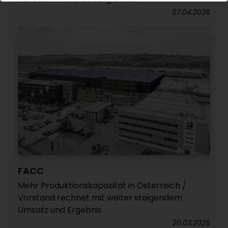
07.04.2026
FACC
Mehr Produktionskapazität in Österreich /
Vorstand rechnet mit weiter steigendem
Umsatz und Ergebnis
20.03.2026