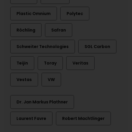
Plastic Omnium
Polytec
Röchling
Safran
Schweiter Technologies
SGL Carbon
Teijin
Toray
Veritas
Vestas
VW
Dr. Jan Markus Plathner
Laurent Favre
Robert Machtlinger