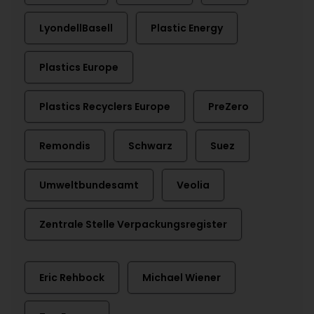
LyondellBasell
Plastic Energy
Plastics Europe
Plastics Recyclers Europe
PreZero
Remondis
Schwarz
Suez
Umweltbundesamt
Veolia
Zentrale Stelle Verpackungsregister
Eric Rehbock
Michael Wiener