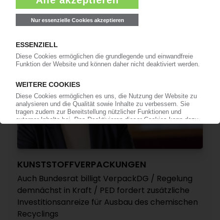
15.07.2026
KUNSTSTOFFVERPACKUNGEN
Auch Bundesrat billigt VerpackDG / Regelung
demnächst in Kraft / PED fordert zusätzliche
Investitionsanreize für Ausbau des chemischen
Recyclings