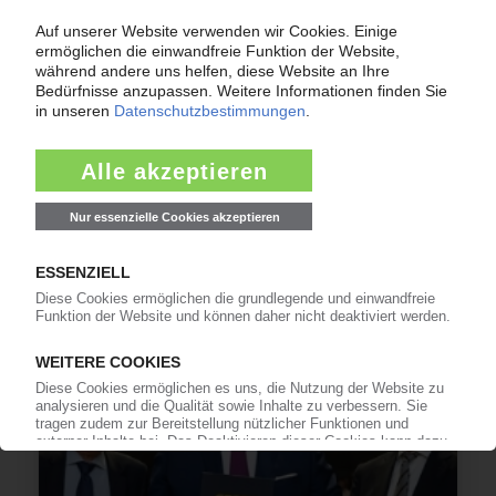
SABIC
Saudischer Petrochemiekonzern mit
Milliardenverlust / CEO sieht noch keine
negativen Effekte durch Iran-Krieg
09.03.2026