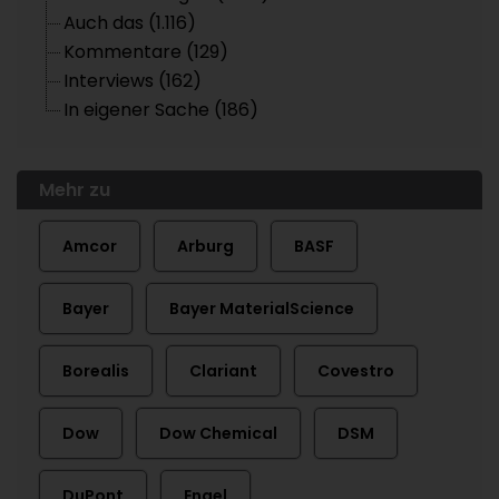
Auch das (1.116)
Kommentare (129)
Interviews (162)
In eigener Sache (186)
Mehr zu
Amcor
Arburg
BASF
Bayer
Bayer MaterialScience
Borealis
Clariant
Covestro
Dow
Dow Chemical
DSM
DuPont
Engel